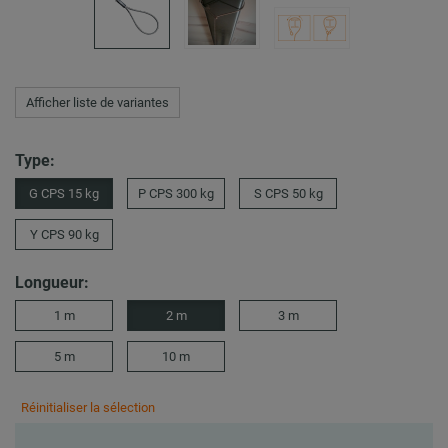
Afficher liste de variantes
Type:
G CPS 15 kg
P CPS 300 kg
S CPS 50 kg
Y CPS 90 kg
Longueur:
1 m
2 m
3 m
5 m
10 m
Réinitialiser la sélection