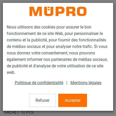
Contact
Nous utilisons des cookies pour assurer le bon
fonctionnement de ce site Web, pour personnaliser le
contenu et la publicité, pour fournir des fonctionnalités
de médias sociaux et pour analyser notre trafic. Si vous
nous donnez votre consentement, nous pouvons
Produits
Technique de fixation
Systèmes de suspension par câble
également informer nos partenaires de médias sociaux,
Loop-It
de publicité et d'analyse de votre utilisation de ce site
4 / 12
web.
Politique de confidentialité
|
Mentions légales
Loop-It
Refuser
Accepter
2 Mètres suspension standard embout boucle G 15 kg -
SACHET 10 PCS