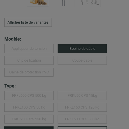
Afficher liste de variantes
Modèle:
Appliqueur de tension
Bobine de câble
Clip de fixation
Coupe câble
Gaine de protection PVC
Type:
FRFL600 CPS 500 kg
FRKL50 CPS 15kg
FRKL100 CPS 50 kg
FRKL150 CPS 120 kg
FRKL200 CPS 230 kg
FRKL600 CPS 500 kg