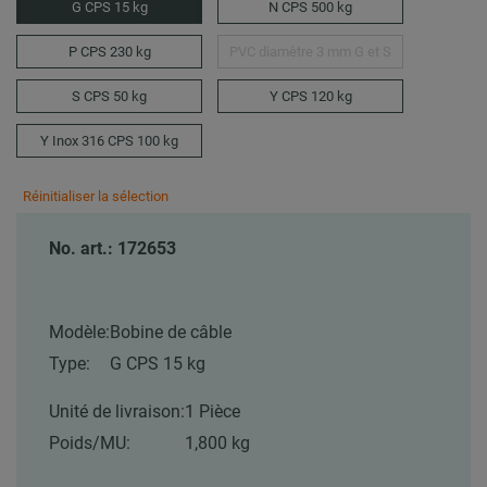
G CPS 15 kg
N CPS 500 kg
P CPS 230 kg
PVC diamètre 3 mm G et S
S CPS 50 kg
Y CPS 120 kg
Y Inox 316 CPS 100 kg
Réinitialiser la sélection
No. art.: 172653
Modèle:
Bobine de câble
Type:
G CPS 15 kg
Unité de livraison:
1 Pièce
Poids/MU:
1,800 kg