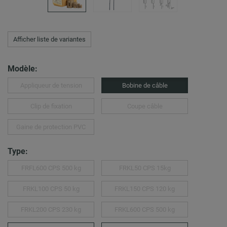
Afficher liste de variantes
Modèle:
Appliqueur de tension
Bobine de câble
Clip de fixation
Coupe câble
Gaine de protection PVC
Type:
FRFL600 CPS 500 kg
FRKL50 CPS 15kg
FRKL100 CPS 50 kg
FRKL150 CPS 120 kg
FRKL200 CPS 230 kg
FRKL600 CPS 500 kg