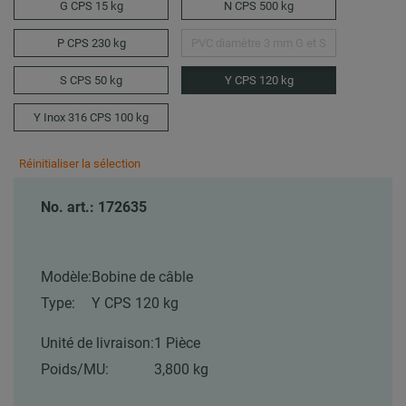
G CPS 15 kg
N CPS 500 kg
P CPS 230 kg
PVC diamètre 3 mm G et S
S CPS 50 kg
Y CPS 120 kg
Y Inox 316 CPS 100 kg
Réinitialiser la sélection
No. art.: 172635
Modèle:
Bobine de câble
Type:
Y CPS 120 kg
Unité de livraison:
1 Pièce
Poids/MU:
3,800 kg