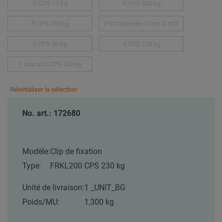
G CPS 15 kg
N CPS 500 kg
P CPS 230 kg
PVC diamètre 3 mm G et S
S CPS 50 kg
Y CPS 120 kg
Y Inox 316 CPS 100 kg
Réinitialiser la sélection
No. art.: 172680
Modèle:
Clip de fixation
Type:
FRKL200 CPS 230 kg
Unité de livraison:
1 _UNIT_BG
Poids/MU:
1,300 kg