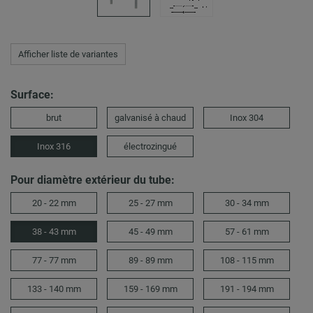
Afficher liste de variantes
Surface:
brut
galvanisé à chaud
Inox 304
Inox 316
électrozingué
Pour diamètre extérieur du tube:
20 - 22 mm
25 - 27 mm
30 - 34 mm
38 - 43 mm
45 - 49 mm
57 - 61 mm
77 - 77 mm
89 - 89 mm
108 - 115 mm
133 - 140 mm
159 - 169 mm
191 - 194 mm