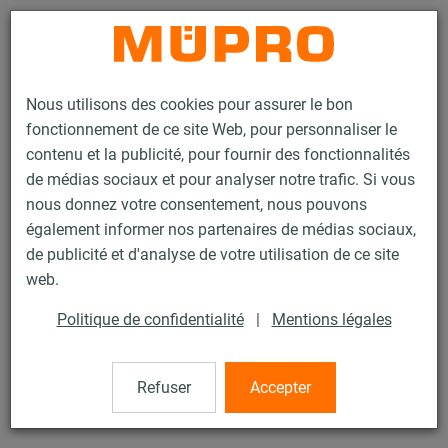
Contact
Nous utilisons des cookies pour assurer le bon
fonctionnement de ce site Web, pour personnaliser le
contenu et la publicité, pour fournir des fonctionnalités
de médias sociaux et pour analyser notre trafic. Si vous
nous donnez votre consentement, nous pouvons
Produits
Technique de fixation
Produits galvanisés à chaud
également informer nos partenaires de médias sociaux,
Colliers, galvanisés à chaud
Etrier selon DIN 3570
de publicité et d'analyse de votre utilisation de ce site
7 / 7
web.
Politique de confidentialité
|
Mentions légales
Etrier selon DIN 3570
Refuser
Accepter
Etrier, DIN 3570 Forme A, 38 mm, Inox 316