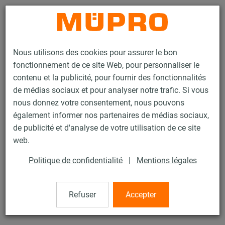
Contact
Nous utilisons des cookies pour assurer le bon
fonctionnement de ce site Web, pour personnaliser le
contenu et la publicité, pour fournir des fonctionnalités
de médias sociaux et pour analyser notre trafic. Si vous
nous donnez votre consentement, nous pouvons
Produits
Technique de fixation
Colliers
Collier poire de type EHS
également informer nos partenaires de médias sociaux,
de publicité et d'analyse de votre utilisation de ce site
42 / 60
web.
Politique de confidentialité
|
Mentions légales
Collier poire de type EHS
Refuser
Accepter
Collier poire de type EHS, M10, 2" (DN 50), VDS/FM, zingué