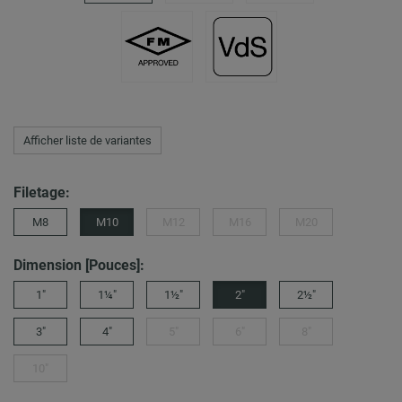
Afficher liste de variantes
Filetage:
M8
M10
M12
M16
M20
Dimension [Pouces]:
1"
1¼"
1½"
2"
2½"
3"
4"
5"
6"
8"
10"