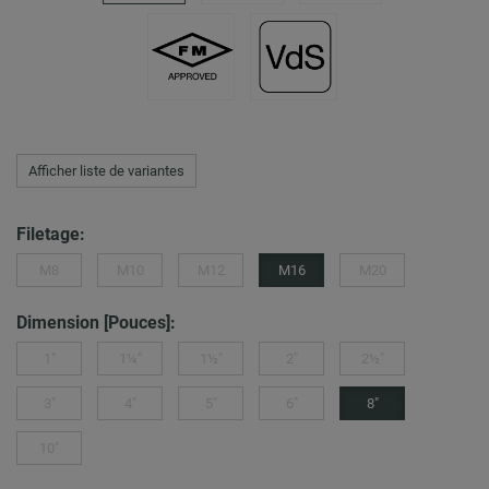
Afficher liste de variantes
Filetage:
M8
M10
M12
M16
M20
Dimension [Pouces]:
1"
1¼"
1½"
2"
2½"
3"
4"
5"
6"
8"
10"