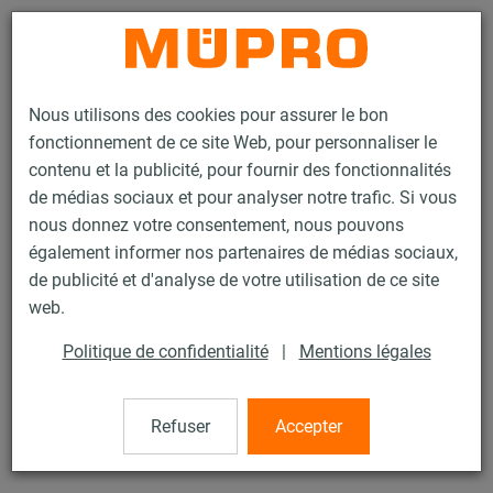
Contact
Nous utilisons des cookies pour assurer le bon
fonctionnement de ce site Web, pour personnaliser le
contenu et la publicité, pour fournir des fonctionnalités
de médias sociaux et pour analyser notre trafic. Si vous
nous donnez votre consentement, nous pouvons
Produits
Technique de fixation
Colliers
EURO-QUICK® type EXP
également informer nos partenaires de médias sociaux,
de publicité et d'analyse de votre utilisation de ce site
6 / 60
web.
Politique de confidentialité
|
Mentions légales
EURO-QUICK® type EXP
Refuser
Accepter
Collier Euroquick EXP avec garniture, M8, (33-37 mm),
zingué