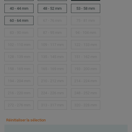
40 - 44 mm
48 - 52 mm
53 - 58 mm
60 - 64 mm
67 - 76 mm
75 - 81 mm
83 - 90 mm
87 - 95 mm
94 - 104 mm
102 - 110 mm
109 - 117 mm
122 - 133 mm
128 - 139 mm
135 - 145 mm
151 - 162 mm
158 - 169 mm
165 - 169 mm
193 - 200 mm
194 - 204 mm
210 - 212 mm
214 - 224 mm
216 - 220 mm
224 - 226 mm
248 - 252 mm
272 - 276 mm
313 - 317 mm
320 - 328 mm
Réinitialiser la sélection