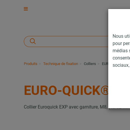
Nous uti
pour per
médias s
consent
Produits
Technique de fixation
Colliers
EURO-QUICK® ty
sociaux, 
EURO-QUICK® ty
Collier Euroquick EXP avec garniture, M8, (48-52 mm