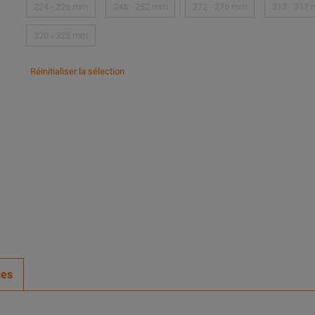
224 - 226 mm
248 - 252 mm
272 - 276 mm
313 - 317
320 - 328 mm
Réinitialiser la sélection
ues