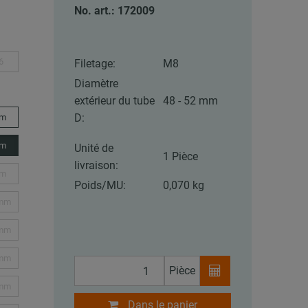
No. art.: 172009
6
Filetage:
M8
Diamètre
extérieur du tube
48 - 52 mm
D:
mm
mm
Unité de
1 Pièce
livraison:
mm
Poids/MU:
0,070 kg
 mm
 mm
 mm
Pièce
 mm
Dans le panier