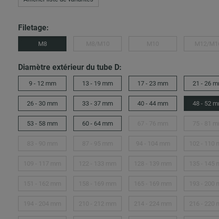
Filetage:
M8
M8/M10
M10
M12/M1
Diamètre extérieur du tube D:
9 - 12 mm
13 - 19 mm
17 - 23 mm
21 - 26 
26 - 30 mm
33 - 37 mm
40 - 44 mm
48 - 52 
53 - 58 mm
60 - 64 mm
67 - 76 mm
75 - 81 
83 - 90 mm
87 - 95 mm
94 - 104 mm
102 - 110
109 - 117 mm
122 - 133 mm
128 - 139 mm
135 - 145
151 - 162 mm
158 - 169 mm
165 - 169 mm
193 - 200
194 - 204 mm
210 - 212 mm
214 - 224 mm
216 - 220