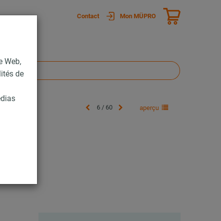
Contact
Mon MÜPRO
te Web,
lités de
édias
6 / 60
aperçu