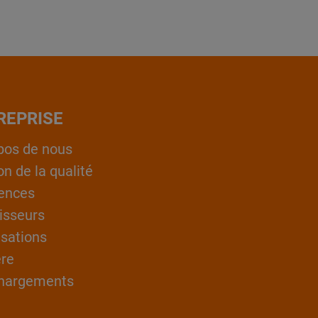
REPRISE
pos de nous
on de la qualité
ences
isseurs
isations
ère
hargements