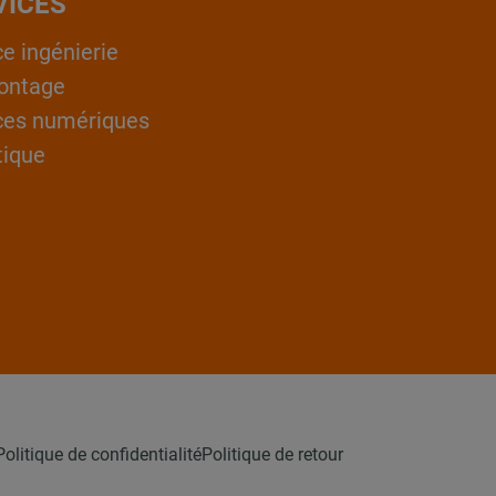
VICES
ce ingénierie
ontage
ces numériques
tique
Politique de confidentialité
Politique de retour