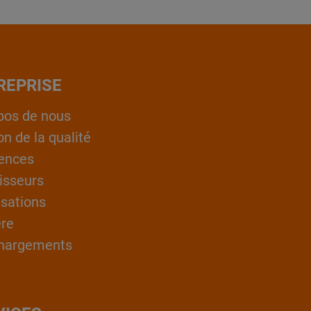
REPRISE
pos de nous
on de la qualité
ences
isseurs
isations
ère
hargements