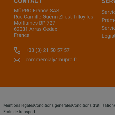
CONTACT
SER
MÜPRO France SAS
Servi
Rue Camille Guérin ZI est Tilloy les
Prém
Mofflaines BP 727
Servi
62031 Arras Cedex
France
Logis
+33 (3) 21 50 57 57
commercial@mupro.fr
Mentions légales
Conditions générales
Conditions d'utilisation
Frais de transport