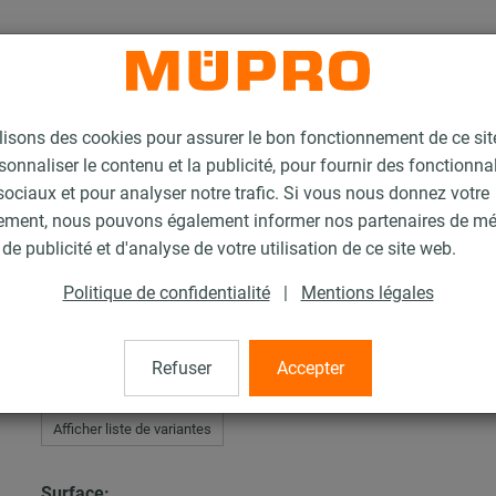
lisons des cookies pour assurer le bon fonctionnement de ce si
sonnaliser le contenu et la publicité, pour fournir des fonctionna
ociaux et pour analyser notre trafic. Si vous nous donnez votre
ement, nous pouvons également informer nos partenaires de m
'installation pour la fixation de gaines
de publicité et d'analyse de votre utilisation de ce site web.
Platine U articulée MPR
Politique de confidentialité
|
Mentions légales
ée MPR
Refuser
Accepter
Afficher liste de variantes
Surface: