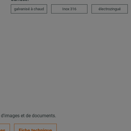
galvanisé à chaud
Inox 316
électrozingué
, d'images et de documents.
ues
Fiche technique