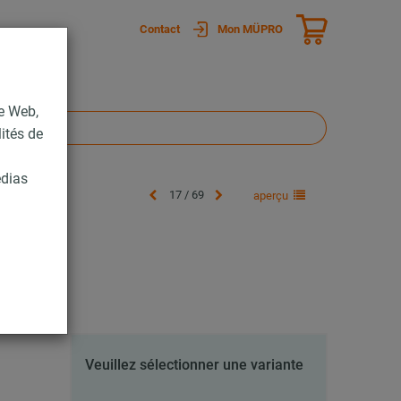
Contact
Mon MÜPRO
te Web,
lités de
édias
17 / 69
aperçu
Veuillez sélectionner une variante