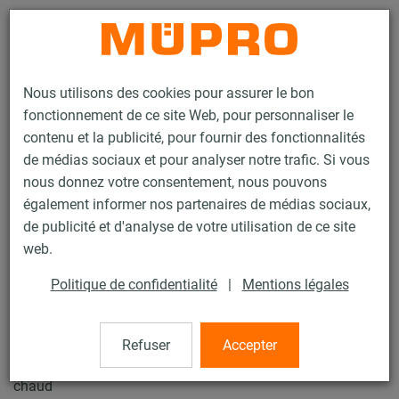
Contact
Nous utilisons des cookies pour assurer le bon
fonctionnement de ce site Web, pour personnaliser le
contenu et la publicité, pour fournir des fonctionnalités
de médias sociaux et pour analyser notre trafic. Si vous
nous donnez votre consentement, nous pouvons
Produits
Technique de fixation
Produits galvanisés à chaud
également informer nos partenaires de médias sociaux,
Rails d'installation, galvanisés à chaud
Console rail MPR
de publicité et d'analyse de votre utilisation de ce site
21 / 89
web.
Politique de confidentialité
|
Mentions légales
Console rail MPR
Refuser
Accepter
Console rail MPR 41/41/2,0, Longueur: 480 mm, galv. à
chaud