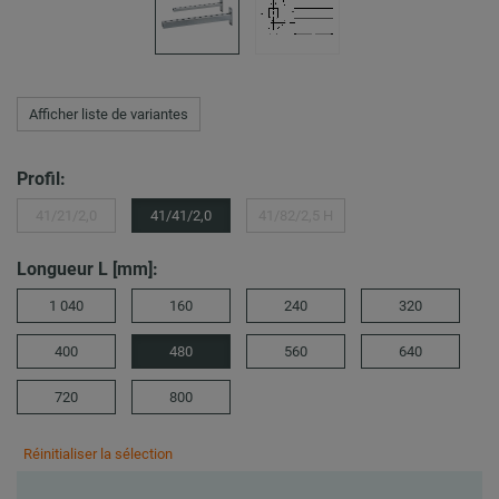
Afficher liste de variantes
Profil:
41/21/2,0
41/41/2,0
41/82/2,5 H
Longueur L [mm]:
1 040
160
240
320
400
480
560
640
720
800
Réinitialiser la sélection