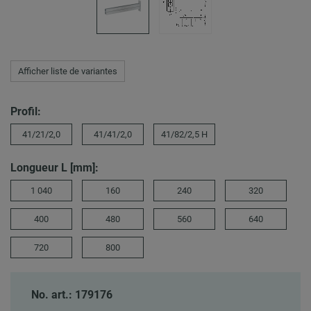
Afficher liste de variantes
Profil:
41/21/2,0
41/41/2,0
41/82/2,5 H
Longueur L [mm]:
1 040
160
240
320
400
480
560
640
720
800
No. art.: 179176