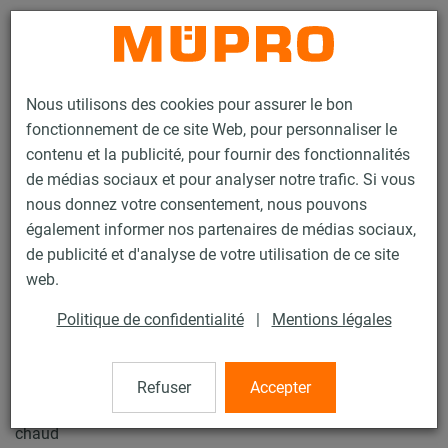
Contact
Nous utilisons des cookies pour assurer le bon
fonctionnement de ce site Web, pour personnaliser le
contenu et la publicité, pour fournir des fonctionnalités
de médias sociaux et pour analyser notre trafic. Si vous
nous donnez votre consentement, nous pouvons
Produits
Technique de fixation
Produits galvanisés à chaud
également informer nos partenaires de médias sociaux,
Rails d'installation, galvanisés à chaud
Console rail MPR
de publicité et d'analyse de votre utilisation de ce site
21 / 89
web.
Politique de confidentialité
|
Mentions légales
Console rail MPR
Refuser
Accepter
Console rail MPR 41/82/2,5, Longueur: 1.040 mm, galv. à
chaud