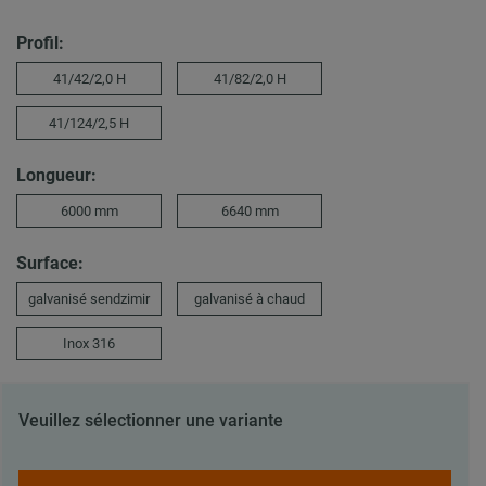
Profil:
41/42/2,0 H
41/82/2,0 H
41/124/2,5 H
Longueur:
6000 mm
6640 mm
Surface:
galvanisé sendzimir
galvanisé à chaud
Inox 316
Veuillez sélectionner une variante