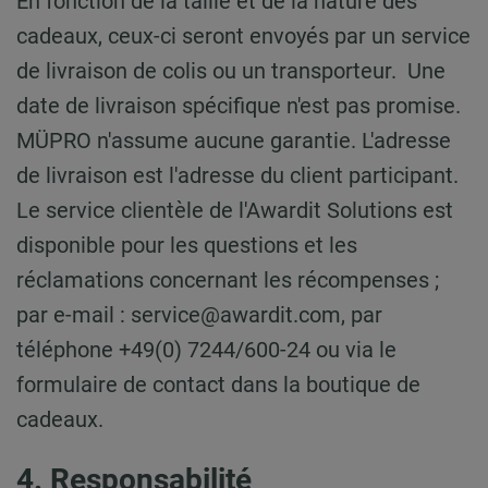
En fonction de la taille et de la nature des
cadeaux, ceux-ci seront envoyés par un service
de livraison de colis ou un transporteur. Une
date de livraison spécifique n'est pas promise.
MÜPRO n'assume aucune garantie. L'adresse
de livraison est l'adresse du client participant.
Le service clientèle de l'Awardit Solutions est
disponible pour les questions et les
réclamations concernant les récompenses ;
par e-mail : service@awardit.com, par
téléphone +49(0) 7244/600-24 ou via le
formulaire de contact dans la boutique de
cadeaux.
4. Responsabilité