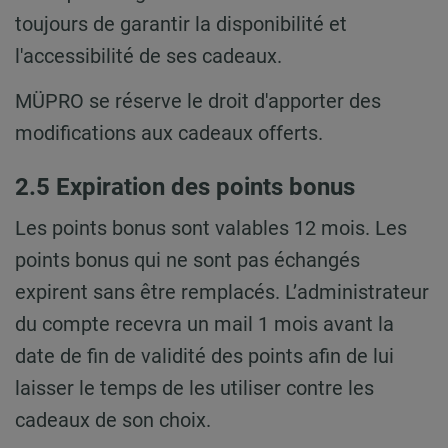
toujours de garantir la disponibilité et
l'accessibilité de ses cadeaux.
MÜPRO se réserve le droit d'apporter des
modifications aux cadeaux offerts.
2.5 Expiration des points bonus
Les points bonus sont valables 12 mois. Les
points bonus qui ne sont pas échangés
expirent sans être remplacés. L’administrateur
du compte recevra un mail 1 mois avant la
date de fin de validité des points afin de lui
laisser le temps de les utiliser contre les
cadeaux de son choix.