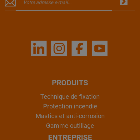
PRODUITS
Technique de fixation
Protection incendie
Mastics et anti-corrosion
Gamme outillage
ENTREPRISE