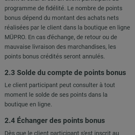
programme de fidélité. Le nombre de points
bonus dépend du montant des achats nets
réalisées par le client dans la boutique en ligne
MÜPRO. En cas d'échange, de retour ou de
mauvaise livraison des marchandises, les
points bonus crédités seront annulés.
2.3 Solde du compte de points bonus
Le client participant peut consulter à tout
moment le solde de ses points dans la
boutique en ligne.
2.4 Échanger des points bonus
Dès que le client participant s'est inscrit au