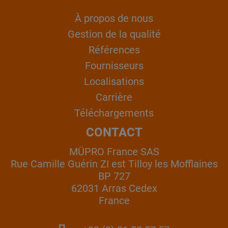
À propos de nous
Gestion de la qualité
Références
Fournisseurs
Localisations
Carrière
Téléchargements
CONTACT
MÜPRO France SAS
Rue Camille Guérin ZI est Tilloy les Mofflaines
BP 727
62031 Arras Cedex
France