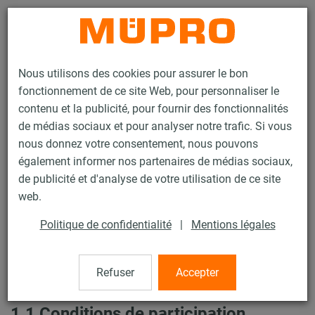
Contact
Nous utilisons des cookies pour assurer le bon
fonctionnement de ce site Web, pour personnaliser le
contenu et la publicité, pour fournir des fonctionnalités
de médias sociaux et pour analyser notre trafic. Si vous
nous donnez votre consentement, nous pouvons
Programme de fidélité
Conditions de participation
également informer nos partenaires de médias sociaux,
de publicité et d'analyse de votre utilisation de ce site
Conditions de participation au
web.
programme de fidélité de
Politique de confidentialité
|
Mentions légales
MÜPRO France SAS
1. La participation
Refuser
Accepter
1.1 Conditions de participation