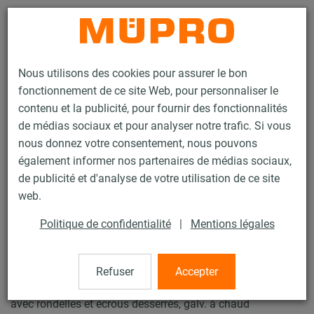
Contact
Nous utilisons des cookies pour assurer le bon
fonctionnement de ce site Web, pour personnaliser le
contenu et la publicité, pour fournir des fonctionnalités
de médias sociaux et pour analyser notre trafic. Si vous
nous donnez votre consentement, nous pouvons
Produits
Technique de fixation
Supports lourds
également informer nos partenaires de médias sociaux,
Patin et accessoires pour supports lourds
Etrier MPT
de publicité et d'analyse de votre utilisation de ce site
22 / 25
web.
Politique de confidentialité
|
Mentions légales
Etrier MPT
Refuser
Accepter
Etrier MPT, pour Profil Q50 - Q100/2,5 - Q100/3,5, M12,
avec rondelles et écrous desserrés, galv. à chaud