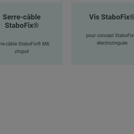
Serre-câble
Vis StaboFix
StaboFix®
pour concept StaboFix
électrozinguée
rre-câble StaboFix® M8,
zingué