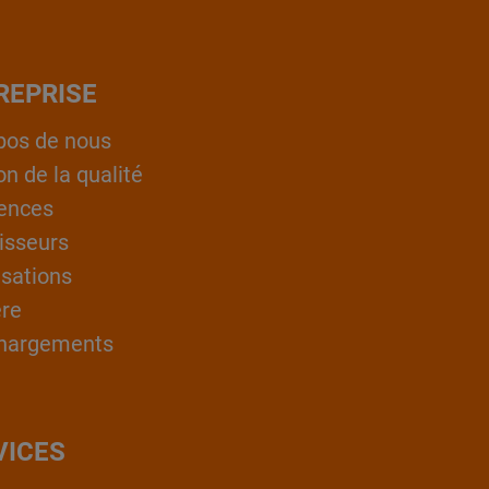
REPRISE
pos de nous
on de la qualité
ences
isseurs
isations
ère
hargements
VICES