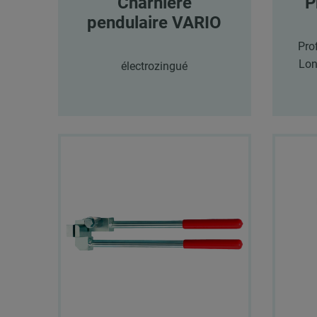
Charnière
P
pendulaire VARIO
Pro
Lon
électrozingué