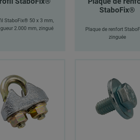
rofil StaboFix®
Plaque de renfo
StaboFix®
fil StaboFix® 50 x 3 mm,
gueur 2.000 mm, zingué
Plaque de renfort Stabo
zinguée