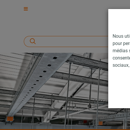
Nous uti
pour per
médias s
consent
sociaux, 