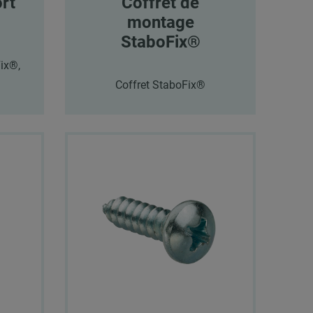
rt
Coffret de
montage
StaboFix®
Fix®,
Coffret StaboFix®