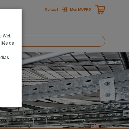
Contact
Mon MÜPRO
te Web,
lités de
édias